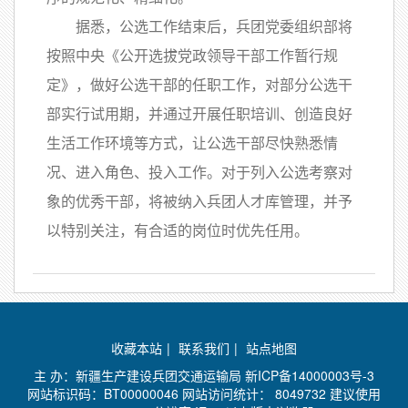
据悉，公选工作结束后，兵团党委组织部将
按照中央《公开选拔党政领导干部工作暂行规
定》，做好公选干部的任职工作，对部分公选干
部实行试用期，并通过开展任职培训、创造良好
生活工作环境等方式，让公选干部尽快熟悉情
况、进入角色、投入工作。对于列入公选考察对
象的优秀干部，将被纳入兵团人才库管理，并予
以特别关注，有合适的岗位时优先任用。
收藏本站
|
联系我们
|
站点地图
主 办：新疆生产建设兵团交通运输局
新ICP备14000003号-3
网站标识码：BT00000046 网站访问统计：
8049732 建议使用