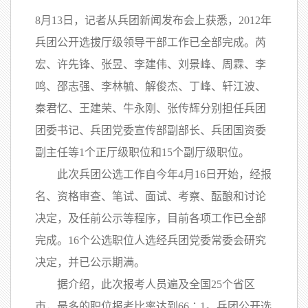
8月13日，记者从兵团新闻发布会上获悉，2012年
兵团公开选拔厅级领导干部工作已全部完成。芮
宏、许先锋、张昱、李建伟、刘景峰、周霖、李
鸣、邵志强、李林毓、解俊杰、丁峰、轩江波、
秦君忆、王建荣、牛永刚、张传辉分别担任兵团
团委书记、兵团党委宣传部副部长、兵团国资委
副主任等1个正厅级职位和15个副厅级职位。
此次兵团公选工作自今年4月16日开始，经报
名、资格审查、笔试、面试、考察、酝酿和讨论
决定，及任前公示等程序，目前各项工作已全部
完成。16个公选职位人选经兵团党委常委会研究
决定，并已公示期满。
据介绍，此次报考人员遍及全国25个省区
市，最多的职位报考比率达到66∶1。兵团公开选