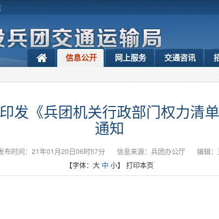
览
信息公开
网上服务
交通咨讯
印发《兵团机关行政部门权力清
通知
发布时间：21年01月20日06时57分
信息来源：兵团办公厅
编辑：
【字体：
大
中
小
】
打印本页