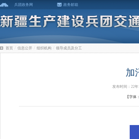
兵团政务网
政务邮箱
/
/
/
首页
信息公开
组织机构
领导成员及分工
加
发布时间：22年
【字体