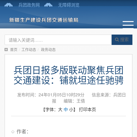
兵团政务网
无障碍浏览
搜索
首页
/
工作动态
/
政务动态
兵团日报多版联动聚焦兵团
交通建设：铺就坦途任驰骋
发布时间：24年01月05日10时29分
信息来源：兵团日
报
编辑：王倩
【字体：
大
中
小
】
打印本页
作者：