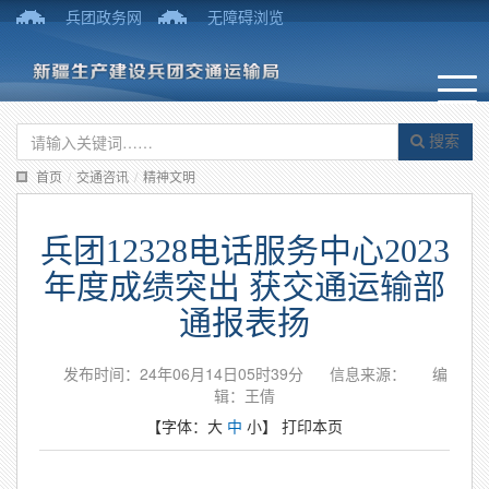
兵团政务网
无障碍浏览
搜索
首页
/
交通咨讯
/
精神文明
兵团12328电话服务中心2023
年度成绩突出 获交通运输部
通报表扬
发布时间：24年06月14日05时39分
信息来源：
编
辑：王倩
【字体：
大
中
小
】
打印本页