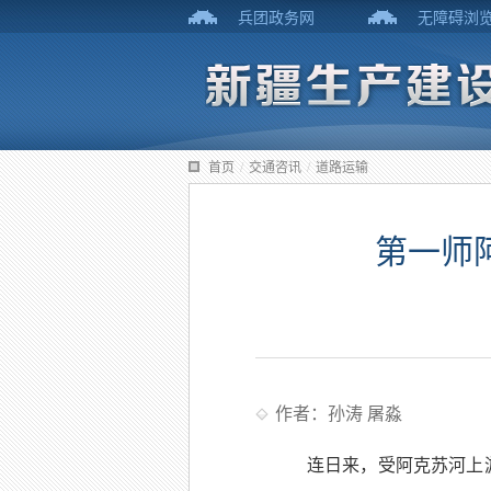
兵团政务网
无障碍浏
首页
/
交通咨讯
/
道路运输
第一师
作者：孙涛 屠淼
连日来，受阿克苏河上