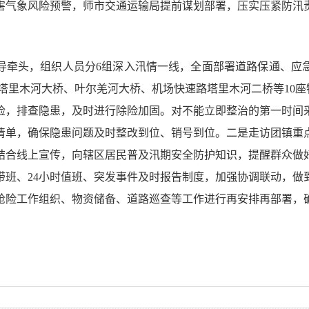
害气象风险预警，师市交通运输局提前谋划部署，压实压紧防汛
导牵头，组织人员分6组深入汛情一线，全面部署道路保通、应
7塔里木河大桥、叶尔羌河大桥、机场快速路塔里木河二桥等10座特
检，排查隐患，及时进行除险加固。对不能立即整治的第一时间
清单，确保隐患问题及时整改到位、销号到位。二是走访团镇重
结合线上宣传，向辖区居民普及汛期安全防护知识，提醒群众做
带班、24小时值班、突发事件及时报告制度，加强协调联动，做
抢险工作组织、物资储备、道路巡查等工作进行再安排再部署，