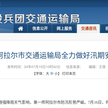
览
信息公开
网上服务
交通咨讯
阿拉尔市交通运输局全力做好汛期
发布时间：24年07月19日10时42分
信息来源：
编辑：王倩
【字体：
大
中
小
】
打印本页
游强降雨天气影响，第一师阿拉尔市防汛形势严峻。7月16日，