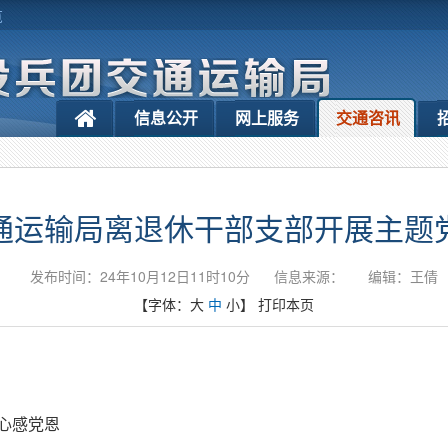
览
信息公开
网上服务
交通咨讯
通运输局离退休干部支部开展主题
发布时间：24年10月12日11时10分
信息来源：
编辑：王倩
【字体：
大
中
小
】
打印本页
心感党恩