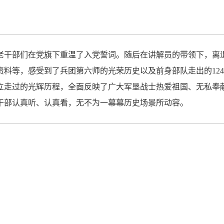
老干部们在党旗下重温了入党誓词。随后在讲解员的带领下，离
资料等，感受到了兵团第六师的光荣历史以及前身部队走出的12
立走过的光辉历程，全面反映了广大军垦战士热爱祖国、无私奉
干部认真听、认真看，无不为一幕幕历史场景所动容。