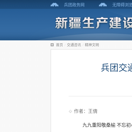
兵团政务网
无障碍浏
首页
/
交通咨讯
/
精神文明
兵团交
作者：王倩
九九重阳敬桑榆 不忘初