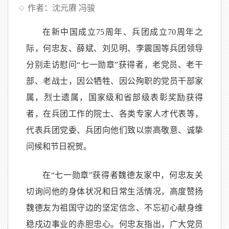
作者：沈元赓 冯骏
在新中国成立75周年、兵团成立70周年之
际，何忠友、薛斌、刘见明、李震国等兵团领导
分别走访慰问“七一勋章”获得者，老党员、老干
部、老战士，因公牺牲、因公殉职的党员干部家
属，烈士遗属，国家级和省部级表彰奖励获得
者，在兵团工作的院士、各类专家人才代表等，
代表兵团党委、兵团向他们致以崇高敬意、诚挚
问候和节日祝贺。
在“七一勋章”获得者魏德友家中，何忠友关
切询问他的身体状况和日常生活情况，高度赞扬
魏德友为祖国守边的坚定信念、不忘初心献身维
稳戍边事业的赤胆忠心。何忠友指出，广大党员