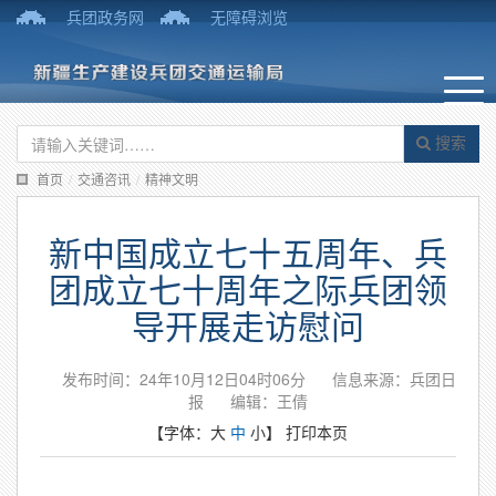
兵团政务网
无障碍浏览
搜索
首页
/
交通咨讯
/
精神文明
新中国成立七十五周年、兵
团成立七十周年之际兵团领
导开展走访慰问
发布时间：24年10月12日04时06分
信息来源：兵团日
报
编辑：王倩
【字体：
大
中
小
】
打印本页