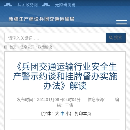
兵团政务网
无障碍浏览
搜索
首页
/
信息公开
/
政策解读
《兵团交通运输行业安全生
产警示约谈和挂牌督办实施
办法》解读
发布时间：25年01月08日04时04分
信息来源：
编
辑：王倩
【字体：
大
中
小
】
打印本页