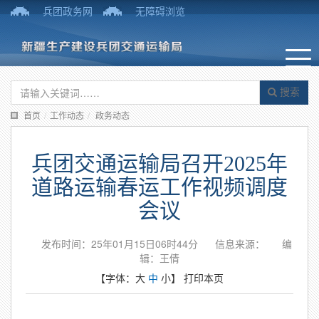
兵团政务网
无障碍浏览
搜索
首页
/
工作动态
/
政务动态
兵团交通运输局召开2025年
道路运输春运工作视频调度
会议
发布时间：25年01月15日06时44分
信息来源：
编
辑：王倩
【字体：
大
中
小
】
打印本页