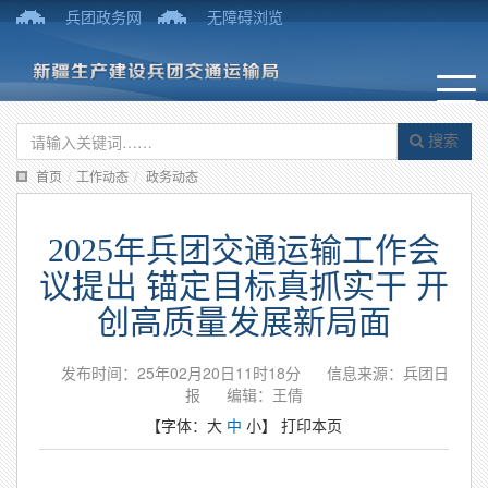
兵团政务网
无障碍浏览
搜索
首页
/
工作动态
/
政务动态
2025年兵团交通运输工作会
议提出 锚定目标真抓实干 开
创高质量发展新局面
发布时间：25年02月20日11时18分
信息来源：兵团日
报
编辑：王倩
【字体：
大
中
小
】
打印本页