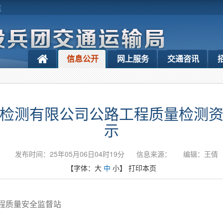
览
信息公开
网上服务
交通咨讯
检测有限公司公路工程质量检测
示
发布时间：25年05月06日04时19分
信息来源：
编辑：王倩
【字体：
大
中
小
】
打印本页
程质量安全监督站