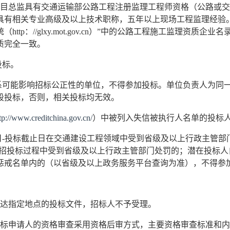
项目总监具有交通运输部公路工程注册监理工程师资格（公路或
交
具有相关专业高级及以上技术职称，五年以上现场工程监理经验
统
（
http：//glxy.mot.gov.cn）”中的公路工程施工监理资
质完全一致。
投标。
关系可能影响招标公正性的单位，不得参加投标。单位负责人为同
段投标，否则，相关投标均无效。
tp://www.creditchina.gov.cn/
）中被列入失信被执行人名单的投标
日-投标截止日在交通建设工程领域中受到省级及以上行政主管部
在招投标过程中受到省级及以上行政主管部门处罚的；潜在投标人自
惩戒名单内的（以省级及以上政务服务平台查询为准），不得参
送达指定地点的投标文件，招标人不予受理。
投标申请人的资格审查采用资格后审方式，主要资格审查标准和