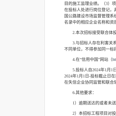
目的施工监理业绩。（
3）
在投标人处进行岗位登记，
国公路建设市场监督管理系
名录中的相应企业名称和资
2.本次招标
接受
联合体
3.与招标人存在利害
不同单位，不得参加同一标
4.在
“
信用中国
”
网站（
ht
5.
投标人自
202
4
年
1
月
1
202
4
年
1
月
1日-投标截止日
在失信企业协同监管和联合
6.
其他要求：
1）逾期送达的或者未
2）本招标工程项目对