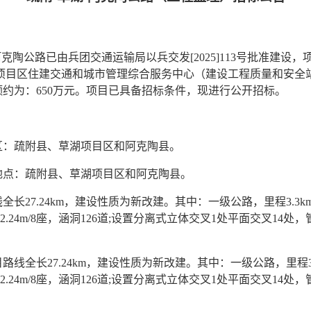
阿克陶公
路
已由兵团交通运输局以
兵交发
[
202
5
]
1
13
号
批准建设，
项目区住建交通和城市管理综合服务中心（建设工程质量和安全
额约为：
650
万元。项目已具备招
标条件，现进行公开招标。
区：
疏附县、草湖项目区和阿克陶县
。
地点：
疏附县、草湖项目区和阿克陶县
。
全长27.24km，建设性质为新改建。
其中：
一级公路，里程
3.3k
12.24m/8座，涵洞126道;设置分离式立体交叉1处平面交叉14处
目路线全长
27.24km，建设性质为新改建。
其中：
一级公路，里程
12.24m/8座，涵洞126道;设置分离式立体交叉1处平面交叉14处