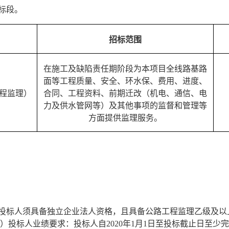
个标段。
招标范围
在施工及缺陷责任期阶段为本项目全线路基路
面等工程质量、安全、环水保、费用、进度、
程
监理
）
合同、工程资料、前期迁改（机电、通信、电
力及供水管网等）及其他事项的监督和管理等
方面提供监理服务。
）投标人须具备独立企业法人资格，且具备公路工程监理
乙
级及以
2）投标人业绩要求：投标人自20
20
年
1月1日至投标截止日至少完