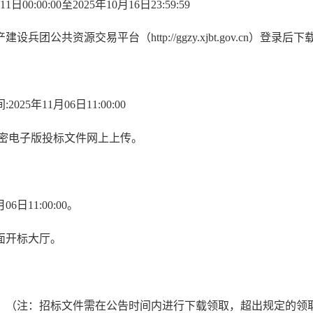
11
日
0
0
:
00
:
00
至
2
02
5年
10
月
16
日
2
3
:
59
:
59
设兵团公共资源交易平台（http://ggzy.xjbt.gov.cn）登录
2025年
11
月
06
日
11:00:00
加密电子版投标文件网上上传。
月
06
日
11:00:00。
面开标大厅。
标。（注：招标文件需在公告时间内进行下载领取，超出规定的领