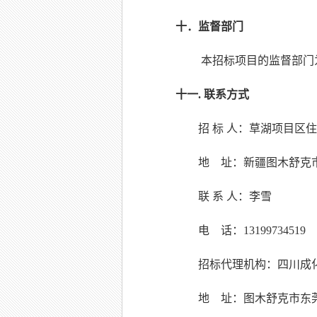
十
．
监督部门
本招标项目的监督部门
十一
. 联系方式
招
标
人：
草湖项目区住
地
址：
新疆图木舒克
联
系
人：
李雪
电
话：
13199734519
招标代理机构
：
四川成
地
址：
图木舒克市东