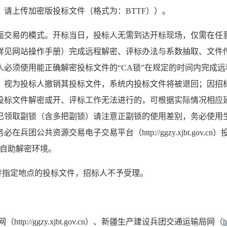
请上传加密版投标文件（格式为：BTTF））。
见面交易的模式。开标当日，投标人无需到达开标现场，仅需在任
详见网站操作手册）完成远程解密、评标办法与系数抽取、文件
人必须使用能正确解密投标文件的“CA锁”在规定的时间内完成
，视为投标人撤销其投标文件，系统内投标文件将被退回；因招
投标文件解密或开、评标工作无法进行的，可根据实际情况相应
已领取副锁（含多把副锁）请注意正副锁的使用差别，务必使用
团公共资源交易电子交易平台（http://ggzy.xjbt.gov.
程自助解密环境。
传指定地点的投标文件，招标人不予受理。
网（
http://ggzy.xjbt.gov.cn）、新疆生产建设兵团交通运输局网（
h