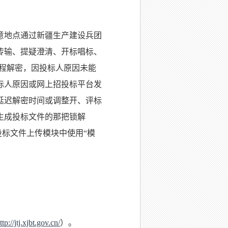
意地点通过新疆生产建设兵团
传输、提疑澄清、开标唱标、
远程解密，因投标人原因未能
标人原因或网上招投标平台发
延迟解密时间或调整开、评标
生成投标文件的那把锁解
cn）投标文件上传模块中使用“模
ttp://jtj.xjbt.gov.cn/
）
。