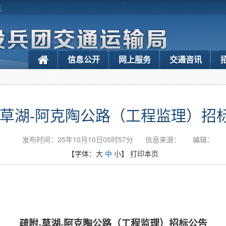
览
信息公开
网上服务
交通咨讯
-草湖-阿克陶公路（工程监理）招
发布时间：25年10月10日05时57分
信息来源：
编辑：
【字体：
大
中
小
】
打印本页
疏附
-草湖-阿克陶公路
（工程
监理
）
招标公告