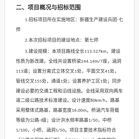
二、项目概况与招标范围
招标项目所在实施地区：新疆生产建设兵团·七
1.
师
本次招标项目的建设地点：第七师
2.
建设规模：本项目路线全长
，建设
3.
113.527km
性质为新改建。全线共设置桥梁
座，涵洞
244.14m/7
道；设置分离式立体交叉
处，平面交叉
处，
113
1
41
管线交叉
处，通道
处；设置养护工区
处；同步
155
1
1
建设必要的交通工程和沿线设施。全线采用双向两车
道二级公路技术标准建设。设计速度
，路基
80km/h
采用整体式路基，路基宽度
。桥涵汽车荷载
16.00m
等级为公路
级；设计洪水频率路基
，中桥
-I
1/50
，小桥、涵洞
。项目主要技术指标符合
1/100
1/50