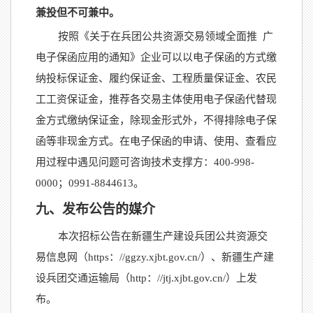
兼投但不可兼中。
按照《关于在兵团公共资源交易领域全面推
广
电子保函应用的通知》企业可以以电子保函的方式缴
纳投标保证金、履约保证金、工程质量保证金、农民
工工资保证金，推荐各交易主体使用电子保函代替现
金方式缴纳保证金，除现金形式外，不得排除电子保
函等非现金方式。在电子保函的申请、使用、查看应
用过程中遇见问题可咨询技术支撑方：
400-998-
0000
；
0991-8844613
。
九、发布公告的媒介
本次招标公告在新疆生产建设兵团公共资源交
易信息网（
https
：
//ggzy.xjbt.gov.cn/
）、新疆生产建
设兵团交通运输局（
http
：
//jtj.xjbt.gov.cn/
）上发
布。