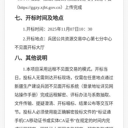
（https://ggzy.xjbt.gov.cn）上传完成
七、开标时间及地点
1.开标时间：202
5
年
11
月
07
日
1
0
：
3
0
2.开标地点：兵团公共资源交易中心第七分中心
不见面开标大厅
八、其他说明
1.
本项目采用远程不见面交易的模式。开标当
日，投标人无需到达开标现场，仅需在任意地点通
过
新疆生产建设兵团
不见面开标系统
（登录地址详见网
站操作手册）
完成远程解密、评标办法与系数抽取、
文件传输、提疑澄清、开标唱标、结果公布等交互环
节。投标人必须使用能正确解密投标文件的
“
标证通
手机
CA
移动证书或实体
CA
证书
”在规定的时间内完