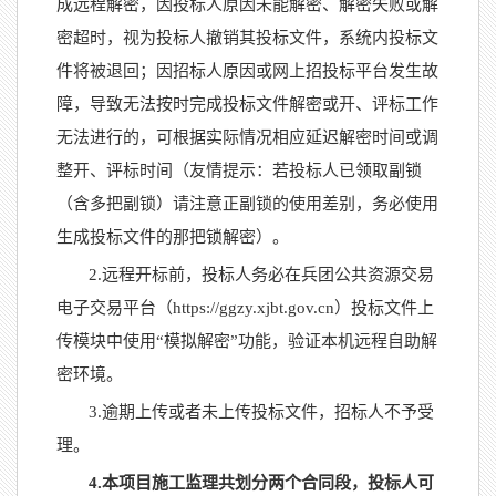
成远程解密，因投标人原因未能解密、解密失败或解
密超时，视为投标人撤销其投标文件，系统内投标文
件将被退回；因招标人原因或网上招投标平台发生故
障，导致无法按时完成投标文件解密或开、评标工作
无法进行的，可根据实际情况相应延迟解密时间或调
整开、评标时间（友情提示：若投标人已领取副锁
（含多把副锁）请注意正副锁的使用差别，
务必使用
生成投标文件的那把锁解密
）。
2.
远程开标前，投标人务必在
兵团
公共资源交易
电子交易平台
（
https://ggzy.xjbt.gov.cn）
投标文件上
传模块中使用
“模拟解密”功能，验证本机远程自助解
密环境。
3.
逾期上传或者未上传投标文件，招标人不予受
理。
4.本项目施工监理共划分两个合同段，投标人可