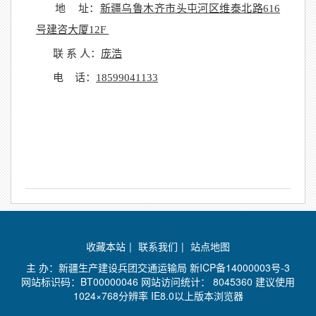
地
址：
新疆乌鲁木齐市头屯河区维泰北路
616
号建咨大厦12F
联
系
人：
庞浩
电
话：
18599041133
收藏本站
|
联系我们
|
站点地图
主 办：新疆生产建设兵团交通运输局
新ICP备14000003号-3
网站标识码：BT00000046 网站访问统计：
8045360 建议使用
1024×768分辨率 IE8.0以上版本浏览器