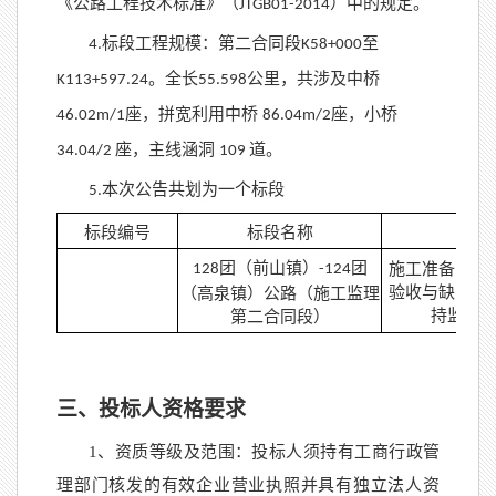
《公路工程技术标准》（
）中的规定。
JTGB01-2014
标段工程规模：第二合同段
至
4.
K58+000
。全长
公里，共涉及中桥
K113+597.24
55.598
座，拼宽利用中桥
座，小桥
46.02m/1
86.04m/2
座，主线涵洞
道。
34.04/2
109
本次公告共划为一个标段
5.
标段编号
标段名称
招
团（前山镇）
团
施工准备阶段
128
-124
验收与缺陷责
（高泉镇）公路（
施工监理
持监理
第二合同段
）
三、投标人资格要求
1、资质等级及范围：投标人须持有工商行政管
理部门核发的有效企业营业执照并具有独立法人资