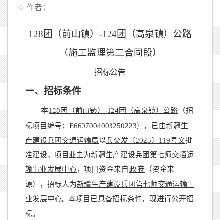
作者：
128
团（前山镇）
-124
团（高泉镇）公路
（施工监理第二合同段）
招标
公
告
一、招标条件
本
（
128
团（前山镇）
-124
团（高泉镇）公路
招
标项目编号：
E6607004003250223
），
已由
新疆生
产建设兵团交通运输局
以
兵交发〔
202
5
〕
119
号文
批
准建设，项
目
业主为
新疆生产建设兵团第七师交通运
输事业发展中心
，
项目
资
金来
自
政府
（资
金来
源），招标人为
新疆生产建设兵团第七师交通运输事
业发展中心
。
本项目已具备招标条件，现进行公开招
标。