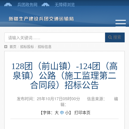
兵团政务网
无障碍浏览
搜索
首页
/
招标投标
/
招标信息
128团（前山镇）-124团（高
泉镇）公路（施工监理第二
合同段）招标公告
发布时间：25年10月17日05时00分
信息来源：
编
辑：
【字体：
大
中
小
】
打印本页