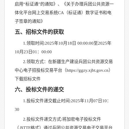
启用
“标证通”的通知》、《关于办理兵团公共资源一
体化平台网上交易系统CA（标证通）数字证书和电
子签章的通知》
五、招标文件的获取
1.领取时间:202
5
年
10
月
18
日
00:00:00至202
5
年
10
月
23
日
01：00:00
2.领取方式：在新疆生产建设兵团公共资源交易
中心电子招投标交易平台（https://ggzy.xjbt.gov.cn）
下载招标文件
六、投标文件的递交
1.投标文件递交截止时间:202
5
年
11
月
07
日
1
0
：
3
0
2.投标文件递交方式:将加密电子投标文件
（.BTTF格式）通过兵团公共资源交易电子交易平台