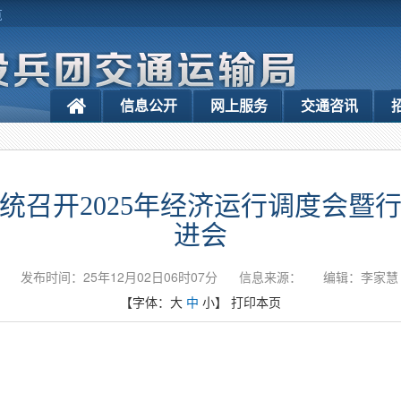
览
信息公开
网上服务
交通咨讯
统召开2025年经济运行调度会暨
进会
发布时间：25年12月02日06时07分
信息来源：
编辑：李家慧
【字体：
大
中
小
】
打印本页