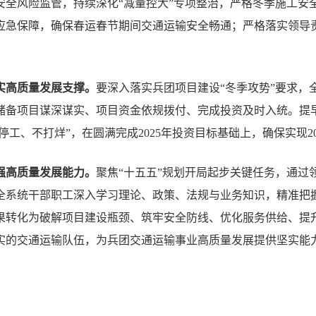
安全风险监管，持续深化“减量控大”专项整治，严格冬季施工安
应急保障，确保春运春节期间交通运输安全畅通；严格落实领导
。
实高质量发展支撑。
要深入落实兵团项目建设“冬季攻势”要求，
储备项目谋深谋实、项目资金依规拨付、完成投资及时入统。提早
停工、不打烊”，在圆满完成2025年投资目标基础上，确保实现20
强高质量发展能力。
聚焦“十五五”规划开局起步关键任务，通过
全系统干部职工深入学习理论、政策、法规与业务知识，精准把
果转化为破解项目建设瓶颈、筑牢安全防线、优化服务供给、提
实的交通运输队伍，为兵团交通运输事业高质量发展提供坚实能