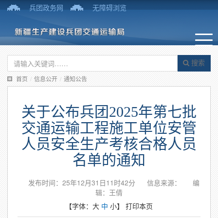
兵团政务网
无障碍浏览
搜索
首页
/
信息公开
/
通知公告
关于公布兵团2025年第七批
交通运输工程施工单位安管
人员安全生产考核合格人员
名单的通知
发布时间：25年12月31日11时42分
信息来源：
编
辑：王倩
【字体：
大
中
小
】
打印本页