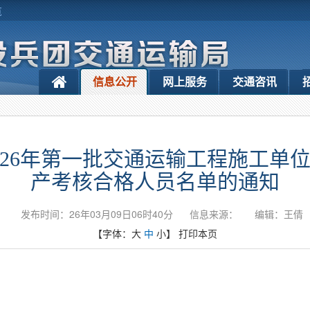
览
信息公开
网上服务
交通咨讯
026年第一批交通运输工程施工单
产考核合格人员名单的通知
发布时间：26年03月09日06时40分
信息来源：
编辑：王倩
【字体：
大
中
小
】
打印本页