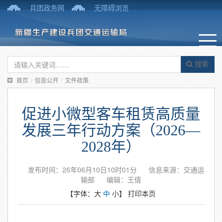
兵团政务网
无障碍浏览
搜索
首页
/
信息公开
/
文件政策
促进小微型客车租赁高质量
发展三年行动方案（2026—
2028年）
发布时间：26年06月10日10时01分
信息来源：交通运
输部
编辑：王倩
【字体：
大
中
小
】
打印本页