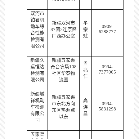
双河市
铂君机
新疆双河市
牟
动车综
0909-
87
团
3
连原酱
宗
6288777
合性能
厂西办公室
斌
检测有
限公司
新疆久
新疆五家渠
孟
运恒达
奇台农场
108
0994-
兆
7377005
检测有
社区华泰物
仁
限公司
流园
新疆城
新疆五家渠
祥机动
高
市东北方向
0994-
车检测
连
5831298
东区热源点
有限公
昌
以东
司
五家渠