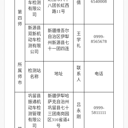
6540008
车检测
倩
八团长虹西
有限公
路
11
号
第
司
四
师
新源县
新疆维吾尔
双新机
王
自治区伊犁
0999-
动车检
学
8565678
州新源县七
测有限
礼
十一团四连
公司
所
联
属
检测站
地址
系
电话
师
名称
人
市
巩留县
新疆伊犁哈
振通机
萨克自治州
吕
动车检
巩留县七十
0999-
永
5811111
测管理
三团南岗园
刚
有限公
区
316
省道
4
司
号