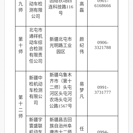
团结农场四
0901-
九
动车检
高
6168666
连科技路
116
师
测有限
磊
号
公司
北屯市
通祥机
第
新疆北屯市
颜
动车综
0906-
十
光明路工业
纪
3321788
合检测
师
园区
伟
有限责
任公司
新疆乌鲁木
新疆中
齐市（第十
检机动
易
二师）头屯
0991-
车检测
梦
3731777
河区头屯河
有限公
凡
第
农场头屯河
司
十
公路
1567
号
二
师
新疆宇
新疆昌吉回
寰盛联
族自治州阜
任
机动车
康市十二师
0994-