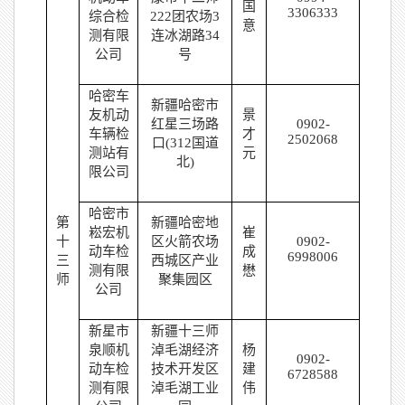
国
3306333
综合检
222
团农场
3
意
测有限
连冰湖路
34
公司
号
哈密车
新疆哈密市
友机动
景
红星三场路
0902-
车辆检
才
2502068
口
(312
国道
测站有
元
北
)
限公司
哈密市
第
新疆
哈密地
崧宏机
崔
十
区火箭农场
0902-
动车检
成
6998006
三
西城区产业
测有限
懋
师
聚集园区
公司
新星市
新疆十三师
泉顺机
淖毛湖经济
杨
0902-
动车检
技术开发区
建
6728588
测有限
淖毛湖工业
伟