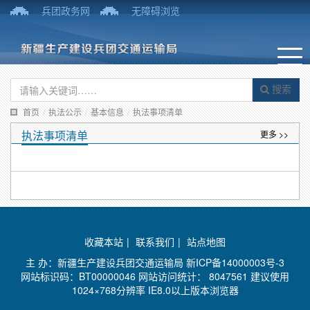
兵团政务网
无障碍浏览
搜索
首页
/
执法公示
/
基本信息
/
执法事项清单
执法事项清单
更多 >>
收藏本站
|
联系我们
|
站点地图
主 办：新疆生产建设兵团交通运输局
新ICP备14000003号-3
网站标识码：BT00000046 网站访问统计：
8047561 建议使用
1024×768分辨率 IE8.0以上版本浏览器